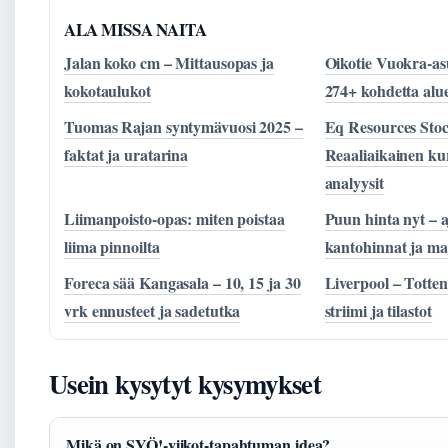
ALA MISSA NAITA
Jalan koko cm – Mittausopas ja
Oikotie Vuokra-a
kokotaulukot
274+ kohdetta alue
Tuomas Rajan syntymävuosi 2025 –
Eq Resources Stoc
faktat ja uratarina
Reaaliaikainen ku
analyysit
Liimanpoisto-opas: miten poistaa
Puun hinta nyt – a
liima pinnoilta
kantohinnat ja m
Foreca sää Kangasala – 10, 15 ja 30
Liverpool – Totte
vrk ennusteet ja sadetutka
striimi ja tilastot
Usein kysytyt kysymykset
Mikä on SYÖ!-viikot-tapahtuman idea?