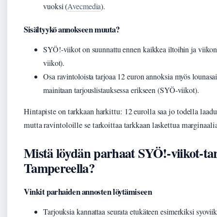
vuoksi (
Avecmedia
).
Sisältyykö annokseen muuta?
SYÖ!-viikot on suunnattu ennen kaikkea iltoihin ja viik
viikot).
Osa ravintoloista tarjoaa 12 euron annoksia myös lounasa
mainitaan tarjouslistauksessa erikseen (SYÖ-viikot).
Hintapiste on tarkkaan harkittu: 12 eurolla saa jo todella laa
mutta ravintoloille se tarkoittaa tarkkaan laskettua marginaali
Mistä löydän parhaat SYÖ!-viikot-ta
Tampereella?
Vinkit parhaiden annosten löytämiseen
Tarjouksia kannattaa seurata etukäteen esimerkiksi syoviiko