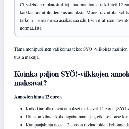
City-lehden ruokatoimittaja huomauttaa, että kiinteä 12 eur
kaikkia ravintoloiden kustannuksia. Monet ravintolat valit
tarkoin – siinä missä asiakas saa edullisen illallisen, ravint
normaalista.
Tämä monipuolinen valikoima tekee SYÖ!-viikoista mainion t
uusia makuja.
Kuinka paljon SYÖ!-viikkojen annok
maksavat?
Annosten hinta 12 euroa
Kaikki tarjolla olevat annokset maksavat 12 euroa (SYÖ-v
Hinta on kiinteä koko tapahtuman ajan, eikä se nouse ka
Kampanjahinta nousi 12 euroon ravintoloiden kohonneid