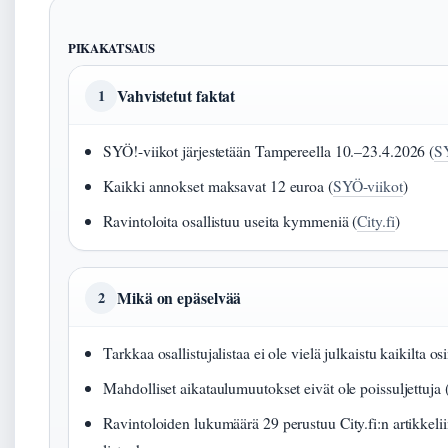
PIKAKATSAUS
Vahvistetut faktat
1
SYÖ!-viikot järjestetään Tampereella 10.–23.4.2026 (
S
Kaikki annokset maksavat 12 euroa (
SYÖ-viikot
)
Ravintoloita osallistuu useita kymmeniä (
City.fi
)
Mikä on epäselvää
2
Tarkkaa osallistujalistaa ei ole vielä julkaistu kaikilta osi
Mahdolliset aikataulumuutokset eivät ole poissuljettuja 
Ravintoloiden lukumäärä 29 perustuu City.fi:n artikkeliin