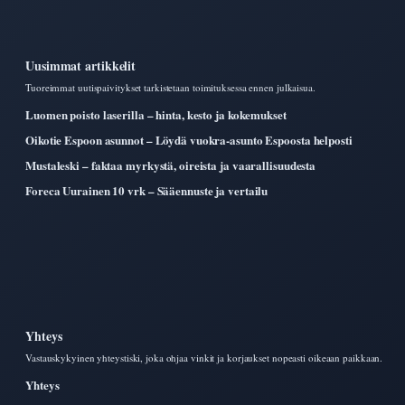
Uusimmat artikkelit
Tuoreimmat uutispaivitykset tarkistetaan toimituksessa ennen julkaisua.
Luomen poisto laserilla – hinta, kesto ja kokemukset
Oikotie Espoon asunnot – Löydä vuokra-asunto Espoosta helposti
Mustaleski – faktaa myrkystä, oireista ja vaarallisuudesta
Foreca Uurainen 10 vrk – Sääennuste ja vertailu
Yhteys
Vastauskykyinen yhteystiski, joka ohjaa vinkit ja korjaukset nopeasti oikeaan paikkaan.
Yhteys