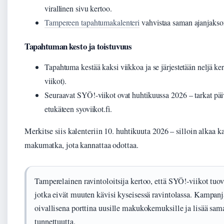
virallinen sivu kertoo.
Tampereen tapahtumakalenteri
vahvistaa saman ajanjakso
Tapahtuman kesto ja toistuvuus
Tapahtuma kestää kaksi viikkoa ja se järjestetään neljä k
viikot).
Seuraavat SYÖ!-viikot ovat huhtikuussa 2026 – tarkat päiv
etukäteen syoviikot.fi.
Merkitse siis kalenteriin 10. huhtikuuta 2026 – silloin alkaa 
makumatka, jota kannattaa odottaa.
Tamperelainen ravintoloitsija kertoo, että SYÖ!-viikot tuov
jotka eivät muuten kävisi kyseisessä ravintolassa. Kampanj
oivallisena porttina uusille makukokemuksille ja lisää sam
tunnettuutta.