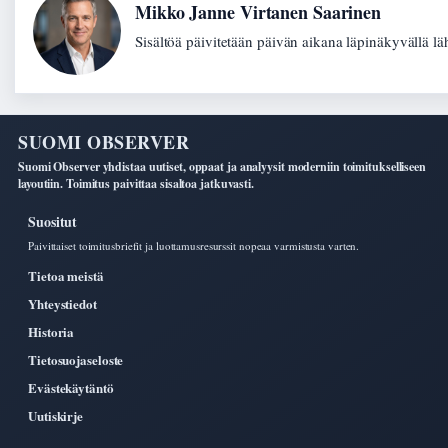
Mikko Janne Virtanen Saarinen
Sisältöä päivitetään päivän aikana läpinäkyvällä lä
SUOMI OBSERVER
Suomi Observer yhdistaa uutiset, oppaat ja analyysit moderniin toimitukselliseen
layoutiin. Toimitus paivittaa sisaltoa jatkuvasti.
Suositut
Paivittaiset toimitusbriefit ja luottamusresurssit nopeaa varmistusta varten.
Tietoa meistä
Yhteystiedot
Historia
Tietosuojaseloste
Evästekäytäntö
Uutiskirje