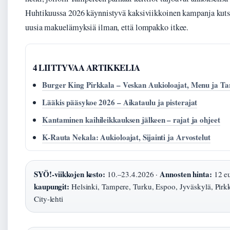
Huhtikuussa 2026 käynnistyvä kaksiviikkoinen kampanja kut
uusia makuelämyksiä ilman, että lompakko itkee.
4 LIITTYVAA ARTIKKELIA
Burger King Pirkkala – Veskan Aukioloajat, Menu ja Ta
Lääkis pääsykoe 2026 – Aikataulu ja pisterajat
Kantaminen kaihileikkauksen jälkeen – rajat ja ohjeet
K-Rauta Nekala: Aukioloajat, Sijainti ja Arvostelut
SYÖ!-viikkojen kesto:
Annosten hinta:
10.–23.4.2026 ·
12 eu
kaupungit:
Helsinki, Tampere, Turku, Espoo, Jyväskylä, Pirk
City-lehti