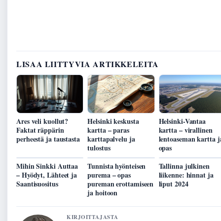
LISAA LIITTYVIA ARTIKKELEITA
Ares veli kuollut?
Helsinki keskusta
Helsinki-Vantaa
Faktat räppärin
kartta – paras
kartta – virallinen
perheestä ja taustasta
karttapalvelu ja
lentoaseman kartta j
tulostus
opas
Mihin Sinkki Auttaa
Tunnista hyönteisen
Tallinna julkinen
– Hyödyt, Lähteet ja
purema – opas
liikenne: hinnat ja
Saantisuositus
pureman erottamiseen
liput 2024
ja hoitoon
KIRJOITTAJASTA