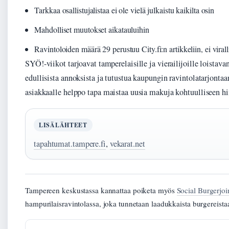
Tarkkaa osallistujalistaa ei ole vielä julkaistu kaikilta osin
Mahdolliset muutokset aikatauluihin
Ravintoloiden määrä 29 perustuu City.fi:n artikkeliin, ei viral
SYÖ!-viikot tarjoavat tamperelaisille ja vierailijoille loistava
edullisista annoksista ja tutustua kaupungin ravintolatarjont
asiakkaalle helppo tapa maistaa uusia makuja kohtuulliseen hi
LISÄLÄHTEET
tapahtumat.tampere.fi
,
vekarat.net
Tampereen keskustassa kannattaa poiketa myös
Social Burgerjo
hampurilaisravintolassa, joka tunnetaan laadukkaista burgereista