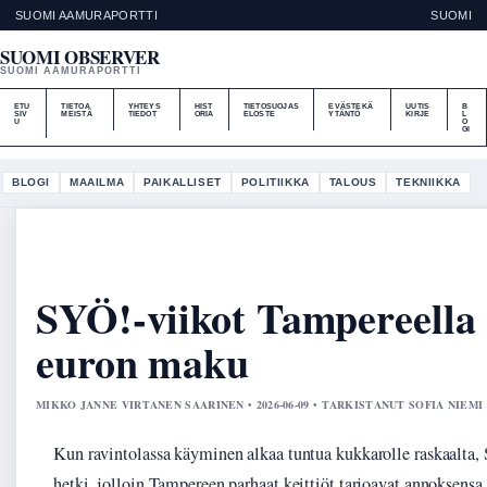
SUOMI AAMURAPORTTI
SUOMI
SUOMI OBSERVER
SUOMI AAMURAPORTTI
ETU
TIETOA
YHTEYS
HIST
TIETOSUOJAS
EVÄSTEKÄ
UUTIS
B
SIV
MEISTÄ
TIEDOT
ORIA
ELOSTE
YTÄNTÖ
KIRJE
L
U
O
GI
BLOGI
MAAILMA
PAIKALLISET
POLITIIKKA
TALOUS
TEKNIIKKA
SYÖ!-viikot Tampereella 
euron maku
MIKKO JANNE VIRTANEN SAARINEN • 2026-06-09 • TARKISTANUT SOFIA NIEMI
Kun ravintolassa käyminen alkaa tuntua kukkarolle raskaalta,
hetki, jolloin Tampereen parhaat keittiöt tarjoavat annoksensa 