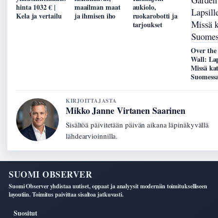
hinta 1032 € |
maailman maat
aukiolo,
Kela ja vertailu
ja ihmisen iho
ruokarobotti ja
tarjoukset
Over the
Wall: Lap
Missä ka
Suomess
KIRJOITTAJASTA
Mikko Janne Virtanen Saarinen
Sisältöä päivitetään päivän aikana läpinäkyvällä
lähdearvioinnilla.
SUOMI OBSERVER
Suomi Observer yhdistaa uutiset, oppaat ja analyysit moderniin toimitukselliseen
layoutiin. Toimitus paivittaa sisaltoa jatkuvasti.
Suositut