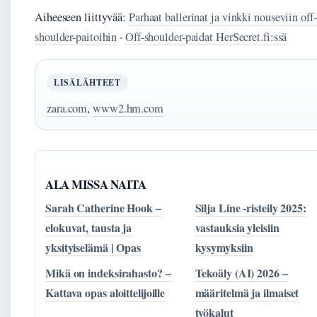
Aiheeseen liittyvää:
Parhaat ballerinat ja vinkki nouseviin off-
shoulder-paitoihin
·
Off-shoulder-paidat HerSecret.fi:ssä
LISÄLÄHTEET
zara.com
,
www2.hm.com
ALA MISSA NAITA
Sarah Catherine Hook –
Silja Line -risteily 2025:
elokuvat, tausta ja
vastauksia yleisiin
yksityiselämä | Opas
kysymyksiin
Mikä on indeksirahasto? –
Tekoäly (AI) 2026 –
Kattava opas aloittelijoille
määritelmä ja ilmaiset
työkalut