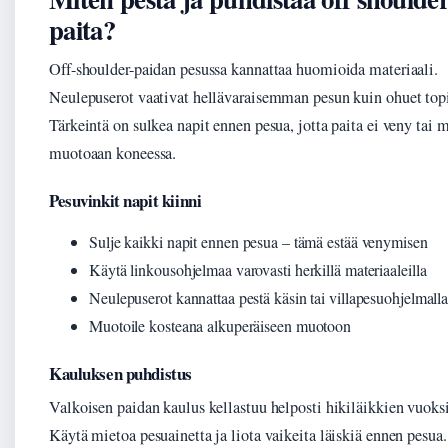
paita?
Off-shoulder-paidan pesussa kannattaa huomioida materiaali.
Neulepuserot vaativat hellävaraisemman pesun kuin ohuet topi
Tärkeintä on sulkea napit ennen pesua, jotta paita ei veny tai 
muotoaan koneessa.
Pesuvinkit napit kiinni
Sulje kaikki napit ennen pesua – tämä estää venymisen
Käytä linkousohjelmaa varovasti herkillä materiaaleilla
Neulepuserot kannattaa pestä käsin tai villapesuohjelmall
Muotoile kosteana alkuperäiseen muotoon
Kauluksen puhdistus
Valkoisen paidan kaulus kellastuu helposti hikiläikkien vuoksi
Käytä mietoa pesuainetta ja liota vaikeita läiskiä ennen pesua.