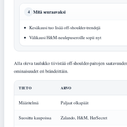
Mitä seuraavaksi
4
Kesäkausi tuo lisää off-shoulder-trendejä
Välikausi H&M-neulepuseroille sopii nyt
Alla oleva taulukko tiivistää off-shoulder-paitojen saatavuuden
ominaisuudet eri brändeittäin.
TIETO
ARVO
Määritelmä
Paljaat olkapäät
Suosittu kaupoissa
Zalando, H&M, HerSecret