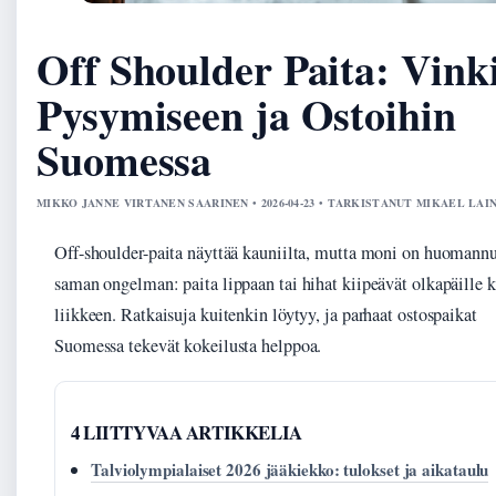
Off Shoulder Paita: Vink
Pysymiseen ja Ostoihin
Suomessa
MIKKO JANNE VIRTANEN SAARINEN • 2026-04-23 • TARKISTANUT MIKAEL LAI
Off-shoulder-paita näyttää kauniilta, mutta moni on huomann
saman ongelman: paita lippaan tai hihat kiipeävät olkapäille 
liikkeen. Ratkaisuja kuitenkin löytyy, ja parhaat ostospaikat
Suomessa tekevät kokeilusta helppoa.
4 LIITTYVAA ARTIKKELIA
Talviolympialaiset 2026 jääkiekko: tulokset ja aikataulu