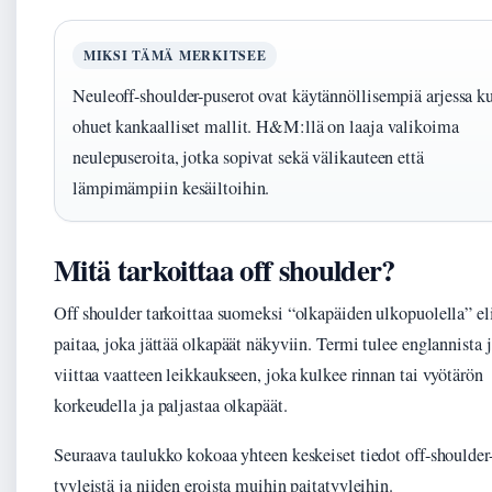
MIKSI TÄMÄ MERKITSEE
Neuleoff-shoulder-puserot ovat käytännöllisempiä arjessa k
ohuet kankaalliset mallit. H&M:llä on laaja valikoima
neulepuseroita, jotka sopivat sekä välikauteen että
lämpimämpiin kesäiltoihin.
Mitä tarkoittaa off shoulder?
Off shoulder tarkoittaa suomeksi “olkapäiden ulkopuolella” el
paitaa, joka jättää olkapäät näkyviin. Termi tulee englannista 
viittaa vaatteen leikkaukseen, joka kulkee rinnan tai vyötärön
korkeudella ja paljastaa olkapäät.
Seuraava taulukko kokoaa yhteen keskeiset tiedot off-shoulder
tyyleistä ja niiden eroista muihin paitatyyleihin.