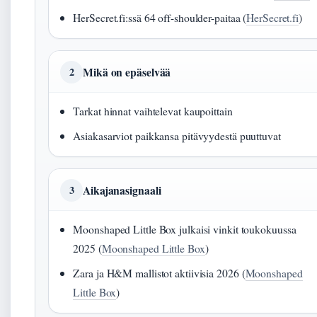
HerSecret.fi:ssä 64 off-shoulder-paitaa (
HerSecret.fi
)
Mikä on epäselvää
2
Tarkat hinnat vaihtelevat kaupoittain
Asiakasarviot paikkansa pitävyydestä puuttuvat
Aikajanasignaali
3
Moonshaped Little Box julkaisi vinkit toukokuussa
2025 (
Moonshaped Little Box
)
Zara ja H&M mallistot aktiivisia 2026 (
Moonshaped
Little Box
)