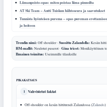
Liimanpoisto-opas: miten poistaa liima pinnoilta
AT Ski Team – Antti Tuiskun hiihtoseura ja saavutukset
Tunnista hyönteisen purema – opas pureman erottamise
ja hoitoon
Trendin nimi:
Suosittu Zalandolla:
Off shoulder ·
Kesän hitti 
HM-mallit:
Gina tricot:
Neulotut puserot ·
Monikäyttöinen to
Ilmainen toimitus:
Useimmille tilauksille
PIKAKATSAUS
Vahvistetut faktat
1
Off-shoulder on kesän hittitrendi Zalandossa (
Zalando
)