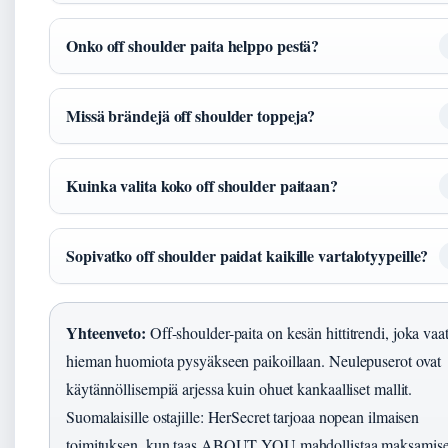
Onko off shoulder paita helppo pestä?
Missä brändejä off shoulder toppeja?
Kuinka valita koko off shoulder paitaan?
Sopivatko off shoulder paidat kaikille vartalotyypeille?
Yhteenveto:
Off-shoulder-paita on kesän hittitrendi, joka vaat
hieman huomiota pysyäkseen paikoillaan. Neulepuserot ovat
käytännöllisempiä arjessa kuin ohuet kankaalliset mallit.
Suomalaisille ostajille: HerSecret tarjoaa nopean ilmaisen
toimituksen, kun taas ABOUT YOU mahdollistaa maksamis