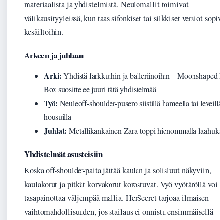
materiaalista ja yhdistelmistä. Neulomallit toimivat
välikausityyleissä, kun taas sifonkiset tai silkkiset versiot sopi
kesäiltoihin.
Arkeen ja juhlaan
Arki:
Yhdistä farkkuihin ja balleriinoihin – Moonshaped L
Box suosittelee juuri tätä yhdistelmää
Työ:
Neuleoff-shoulder-pusero siistillä hameella tai leveill
housuilla
Juhlat:
Metallikankainen Zara-toppi hienommalla laahuks
Yhdistelmät asusteisiin
Koska off-shoulder-paita jättää kaulan ja solisluut näkyviin,
kaulakorut ja pitkät korvakorut korostuvat. Vyö vyötäröllä voi
tasapainottaa väljempää mallia. HerSecret tarjoaa ilmaisen
vaihtomahdollisuuden, jos stailaus ei onnistu ensimmäisellä