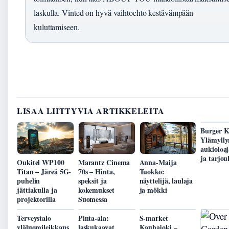
laskulla. Vinted on hyvä vaihtoehto kestävämpään
kuluttamiseen.
LISAA LIITTYVIA ARTIKKELEITA
Burger K
Ylämylly
aukioloa
ja tarjou
Oukitel WP100
Marantz Cinema
Anna-Maija
Titan – Järeä 5G-
70s – Hinta,
Tuokko:
puhelin
speksit ja
näyttelijä, laulaja
jättiakulla ja
kokemukset
ja mökki
projektorilla
Suomessa
Terveystalo
Pinta-ala:
S-market
yläluomileikkaus
laskukaavat,
Kauhajoki –