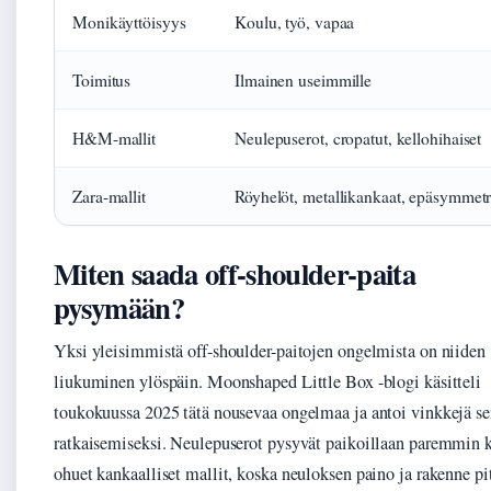
Monikäyttöisyys
Koulu, työ, vapaa
Toimitus
Ilmainen useimmille
H&M-mallit
Neulepuserot, cropatut, kellohihaiset
Zara-mallit
Röyhelöt, metallikankaat, epäsymmetr
Miten saada off-shoulder-paita
pysymään?
Yksi yleisimmistä off-shoulder-paitojen ongelmista on niiden
liukuminen ylöspäin. Moonshaped Little Box -blogi käsitteli
toukokuussa 2025 tätä nousevaa ongelmaa ja antoi vinkkejä s
ratkaisemiseksi. Neulepuserot pysyvät paikoillaan paremmin 
ohuet kankaalliset mallit, koska neuloksen paino ja rakenne pi