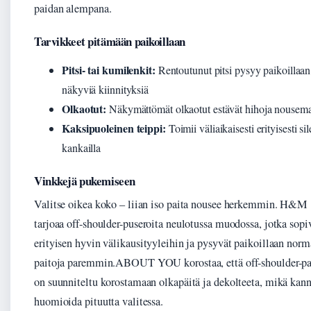
paidan alempana.
Tarvikkeet pitämään paikoillaan
Pitsi- tai kumilenkit:
Rentoutunut pitsi pysyy paikoillaan
näkyviä kiinnityksiä
Olkaotut:
Näkymättömät olkaotut estävät hihoja nousema
Kaksipuoleinen teippi:
Toimii väliaikaisesti erityisesti sil
kankailla
Vinkkejä pukemiseen
Valitse oikea koko – liian iso paita nousee herkemmin. H&M
tarjoaa off-shoulder-puseroita neulotussa muodossa, jotka sopi
erityisen hyvin välikausityyleihin ja pysyvät paikoillaan norm
paitoja paremmin.ABOUT YOU korostaa, että off-shoulder-pa
on suunniteltu korostamaan olkapäitä ja dekolteeta, mikä kann
huomioida pituutta valitessa.