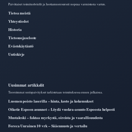
Paivittaiset toimitusbriefit ja luottamusresurssit nopeaa varmistusta varten.
Tietoa meistä
Yhteystiedot
Historia
Tietosuojaseloste
Evästekäytäntö
Uutiskirje
Uusimmat artikkelit
Tuoreimmat uutispaivitykset tarkistetaan toimituksessa ennen julkaisua.
Luomen poisto laserilla – hinta, kesto ja kokemukset
Oikotie Espoon asunnot – Löydä vuokra-asunto Espoosta helposti
Mustaleski – faktaa myrkystä, oireista ja vaarallisuudesta
Foreca Uurainen 10 vrk – Sääennuste ja vertailu