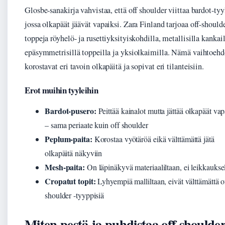
Glosbe-sanakirja vahvistaa, että off shoulder viittaa bardot-tyy
jossa olkapäät jäävät vapaiksi. Zara Finland tarjoaa off-shoulde
toppeja röyhelö- ja rusettiyksityiskohdilla, metallisilla kankail
epäsymmetrisillä toppeilla ja yksiolkaimilla. Nämä vaihtoehd
korostavat eri tavoin olkapäitä ja sopivat eri tilanteisiin.
Erot muihin tyyleihin
Bardot-pusero:
Peittää kainalot mutta jättää olkapäät vap
– sama periaate kuin off shoulder
Peplum-paita:
Korostaa vyötäröä eikä välttämättä jätä
olkapäitä näkyviin
Mesh-paita:
On läpinäkyvä materiaaliltaan, ei leikkaukse
Cropatut topit:
Lyhyempiä malliltaan, eivät välttämättä o
shoulder -tyyppisiä
Miten pestä ja puhdistaa off shoulde