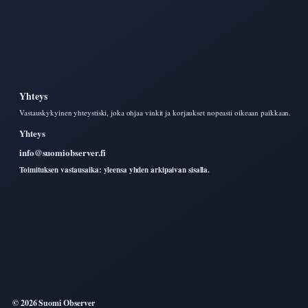
Yhteys
Vastauskykyinen yhteystiski, joka ohjaa vinkit ja korjaukset nopeasti oikeaan paikkaan.
Yhteys
info@suomiobserver.fi
Toimituksen vastausaika: yleensa yhden arkipaivan sisalla.
© 2026 Suomi Observer