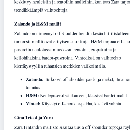
keskittyy neuleisiin ja rentoihin malleihin, kun taas Zara tarjo
trendikkäämpiä vaihtoehtoja.
Zalando ja H&M mallit
Zalando on nimennyt off-shoulder-trendin kesän hittilistalleen,
turkoosit mallit ovat erityisen suosittuja. H&M tarjoaa off-sho
puseroita neulotussa muodossa, rentoina, cropattuina ja
kellohihaisina bardot-puseroina. Vintedissä on vaihtoehto
kierrätystyyliin tuhansien merkkien valikoimalla.
Zalando:
Turkoosit off-shoulder-paidat ja mekot, ilmaine
toimitus
H&M:
Neulepuserot välikauteen, klassiset bardot-mallit
Vinted:
Käytetyt off-shoulder-paidat, kestävä valinta
Gina Tricot ja Zara
Zara Finlandin mallisto sisältää uusia off-shoulder-toppeja röy