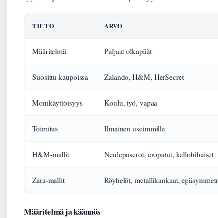
TIETO
ARVO
Määritelmä
Paljaat olkapäät
Suosittu kaupoissa
Zalando, H&M, HerSecret
Monikäyttöisyys
Koulu, työ, vapaa
Toimitus
Ilmainen useimmille
H&M-mallit
Neulepuserot, cropatut, kellohihaiset
Zara-mallit
Röyhelöt, metallikankaat, epäsymmetr
Määritelmä ja käännös