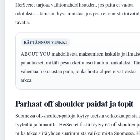
HerSecret tarjoaa vaihtomahdollisuuden, jos paita ei vastaa
odotuksia – tämä on hyvä muistaa, jos pesu ei onnistu toivotul
tavalla.
KÄYTÄNNÖN VINKKI
ABOUT YOU mahdollistaa maksamisen laskulla ja ilmais
palautukset, mikäli pesukokeilu osoittautuu hankalaksi. Tä
vähentää riskiä ostaa paita, jonka hoito-ohjeet eivät vastaa
arkea.
Parhaat off shoulder paidat ja topit
Suomessa off-shoulder-paitoja löytyy useista verkkokaupoista e
tyyleillä ja hinnoilla. HerSecret.fi:stä löytyy 64 off-shoulder-p
mikä tekee siitä yhden suurimmista valikoimista Suomessa.