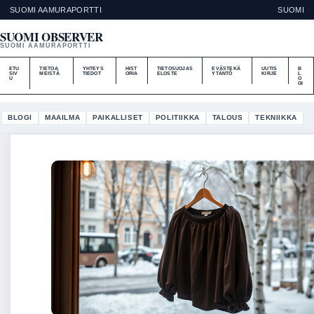
SUOMI AAMURAPORTTI
SUOMI
SUOMI OBSERVER
SUOMI AAMURAPORTTI
ETU
TIETOA
YHTEYS
HIST
TIETOSUOJAS
EVÄSTEKÄ
UUTIS
B
SIV
MEISTÄ
TIEDOT
ORIA
ELOSTE
YTÄNTÖ
KIRJE
L
U
O
GI
BLOGI
MAAILMA
PAIKALLISET
POLITIIKKA
TALOUS
TEKNIIKKA