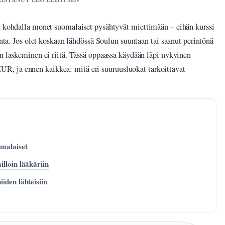
en kohdalla monet suomalaiset pysähtyvät miettimään – eihän kurssi
unta. Jos olet koskaan lähdössä Soulun suuntaan tai saanut perintönä
en laskeminen ei riitä. Tässä oppaassa käydään läpi nykyinen
, ja ennen kaikkea: mitä eri suuruusluokat tarkoittavat
omalaiset
illoin lääkäriin
iden lähteisiin