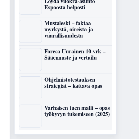
Löydä vuokra-asunto
Espoosta helposti
Mustaleski – faktaa
myrkystä, oireista ja
vaarallisuudesta
Foreca Uurainen 10 vrk –
Sääennuste ja vertailu
Ohjelmistotestauksen
strategiat – kattava opas
Varhaisen tuen malli – opas
työkyvyn tukemiseen (2025)