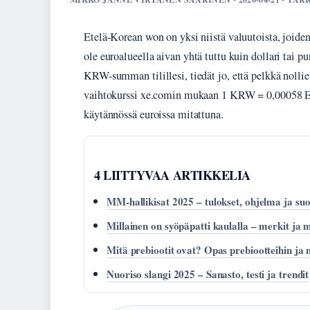
Etelä-Korean won on yksi niistä valuutoista, joid
ole euroalueella aivan yhtä tuttu kuin dollari tai p
KRW-summan tilillesi, tiedät jo, että pelkkä nolli
vaihtokurssi xe.comin mukaan 1 KRW = 0,00058 EUR
käytännössä euroissa mitattuna.
4 LIITTYVAA ARTIKKELIA
MM-hallikisat 2025 – tulokset, ohjelma ja su
Millainen on syöpäpatti kaulalla – merkit ja m
Mitä prebiootit ovat? Opas prebiootteihin ja ni
Nuoriso slangi 2025 – Sanasto, testi ja trendit