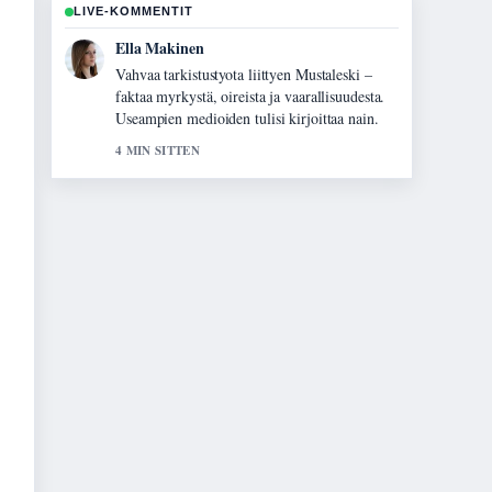
LIVE-KOMMENTIT
Joonas Kallio
Hyva yhteenveto aiheesta Luomen poisto
laserilla – hinta, kesto ja.... Tama on tahan
mennessa selkein kooste tanaan.
6 MIN SITTEN