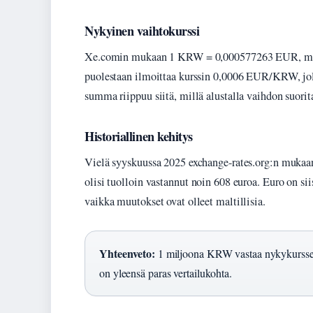
Nykyinen vaihtokurssi
Xe.comin mukaan 1 KRW = 0,000577263 EUR, mikä t
puolestaan ilmoittaa kurssin 0,0006 EUR/KRW, jol
summa riippuu siitä, millä alustalla vaihdon suorit
Historiallinen kehitys
Vielä syyskuussa 2025 exchange-rates.org:n muka
olisi tuolloin vastannut noin 608 euroa. Euro on 
vaikka muutokset ovat olleet maltillisia.
Yhteenveto:
1 miljoona KRW vastaa nykykurssei
on yleensä paras vertailukohta.