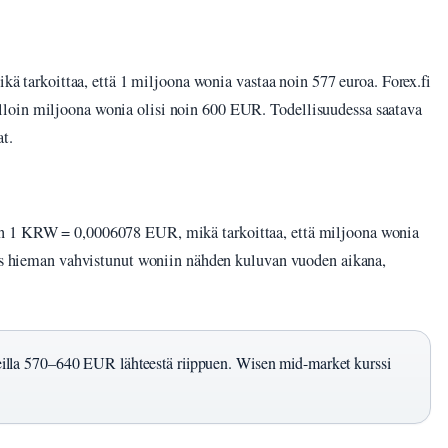
arkoittaa, että 1 miljoona wonia vastaa noin 577 euroa. Forex.fi
loin miljoona wonia olisi noin 600 EUR. Todellisuudessa saatava
at.
an 1 KRW = 0,0006078 EUR, mikä tarkoittaa, että miljoona wonia
siis hieman vahvistunut woniin nähden kuluvan vuoden aikana,
lla 570–640 EUR lähteestä riippuen. Wisen mid-market kurssi