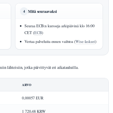
Mitä seuraavaksi
4
Seuraa ECB:n kursseja arkipäivinä klo 16:00
CET (
ECB
)
Vertaa palveluita ennen vaihtoa (
Wise-laskuri
)
in lähteisiin, jotka päivittyvät eri aikatauluilla.
ARVO
0,00057 EUR
1 720,48 KRW