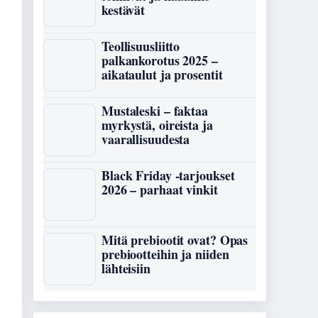
kestävät
Teollisuusliitto
palkankorotus 2025 –
aikataulut ja prosentit
Mustaleski – faktaa
myrkystä, oireista ja
vaarallisuudesta
Black Friday -tarjoukset
2026 – parhaat vinkit
Mitä prebiootit ovat? Opas
prebiootteihin ja niiden
lähteisiin