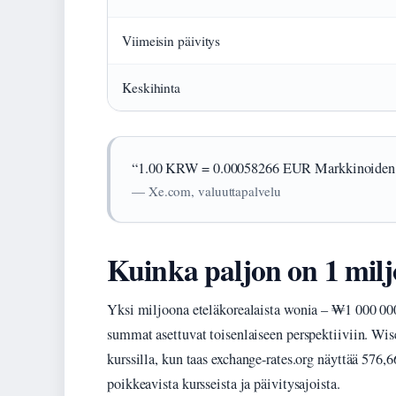
Viimeisin päivitys
Keskihinta
“1.00 KRW = 0.00058266 EUR Markkinoiden 
— Xe.com, valuuttapalvelu
Kuinka paljon on 1 mil
Yksi miljoona eteläkorealaista wonia – ₩1 000 00
summat asettuvat toisenlaiseen perspektiiviin. 
kurssilla, kun taas exchange-rates.org näyttää 576
poikkeavista kursseista ja päivitysajoista.