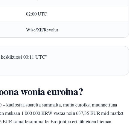
02:00 UTC
Wise/XE/Revolut
keskikurssi 00:11 UTC”
joona wonia euroina?
0 – kuulostaa suurelta summalta, mutta euroiksi muunnettuna
Wisen mukaan 1 000 000 KRW vastaa noin 637,35 EUR mid-market
,66 EUR samalle summalle. Ero johtuu eri lähteiden hieman