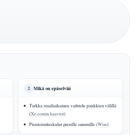
Mikä on epäselvää
2
Tarkka reaaliaikainen vaihtelu pankkien välillä
(
Xe.comin kaaviot
)
Pientoimituskulut pienille summille (
Wise
)