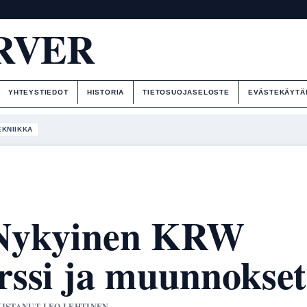
RVER
YHTEYSTIEDOT
HISTORIA
TIETOSUOJASELOSTE
EVÄSTEKÄYTÄ
EKNIIKKA
 Nykyinen KRW
ssi ja muunnokset
RKISTANUT LEO LEHTINEN