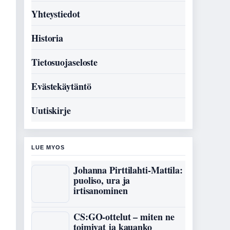
Yhteystiedot
Historia
Tietosuojaseloste
Evästekäytäntö
Uutiskirje
LUE MYOS
Johanna Pirttilahti-Mattila:
puoliso, ura ja
irtisanominen
CS:GO-ottelut – miten ne
toimivat ja kauanko