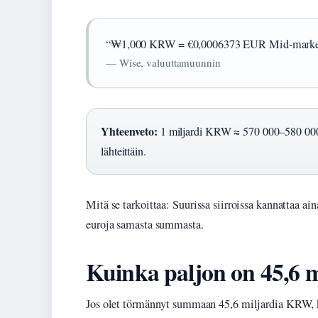
“₩1,000 KRW = €0,0006373 EUR Mid-market e
— Wise, valuuttamuunnin
Yhteenveto:
1 miljardi KRW ≈ 570 000–580 000
lähteittäin.
Mitä se tarkoittaa: Suurissa siirroissa kannattaa ain
euroja samasta summasta.
Kuinka paljon on 45,6 m
Jos olet törmännyt summaan 45,6 miljardia KRW, kys