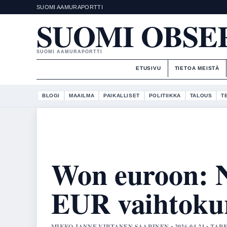
SUOMI AAMURAPORTTI
SUOMI OBSE
SUOMI AAMURAPORTTI
ETUSIVU
TIETOA MEISTÄ
BLOGI
MAAILMA
PAIKALLISET
POLITIIKKA
TALOUS
T
Won euroon:
EUR vaihtokur
MIKKO JANNE VIRTANEN SAARINEN • 2026-04-21 • TA