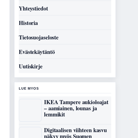
Yhteystiedot
Historia
Tietosuojaseloste
Evästekäytäntö
Uutiskirje
LUE MYOS
IKEA Tampere aukioloajat
– aamiainen, lounas ja
lemmikit
Digitaalisen viihteen kasvu
näkyy myös Suomen