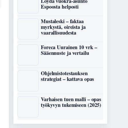
Löydä vuokra-asunto
Espoosta helposti
Mustaleski – faktaa
myrkystä, oireista ja
vaarallisuudesta
Foreca Uurainen 10 vrk –
Sääennuste ja vertailu
Ohjelmistotestauksen
strategiat – kattava opas
Varhaisen tuen malli – opas
työkyvyn tukemiseen (2025)