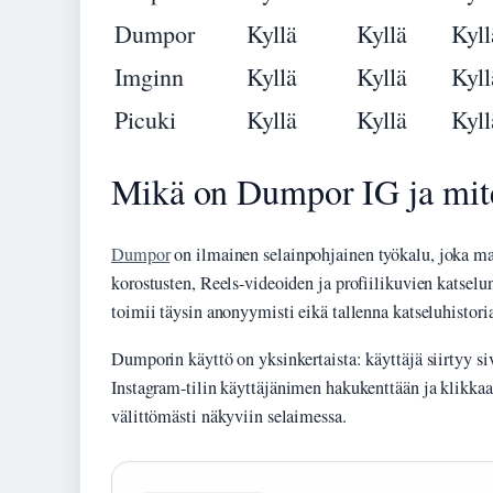
Dumpor
Kyllä
Kyllä
Kyll
Imginn
Kyllä
Kyllä
Kyll
Picuki
Kyllä
Kyllä
Kyll
Mikä on Dumpor IG ja mite
Dumpor
on ilmainen selainpohjainen työkalu, joka ma
korostusten, Reels-videoiden ja profiilikuvien katselu
toimii täysin anonyymisti eikä tallenna katseluhistori
Dumporin käyttö on yksinkertaista: käyttäjä siirtyy siv
Instagram-tilin käyttäjänimen hakukenttään ja klikkaa
välittömästi näkyviin selaimessa.