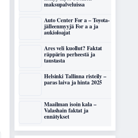
maksupalveluissa
Auto Center For a – Toyota-
jälleenmyyjä For a a ja
aukioloajat
Ares veli kuollut? Faktat
räppärin perheestä ja
taustasta
Helsinki Tallinna risteily –
paras laiva ja hinta 2025
Maailman isoin kala –
Valashain faktat ja
ennätykset