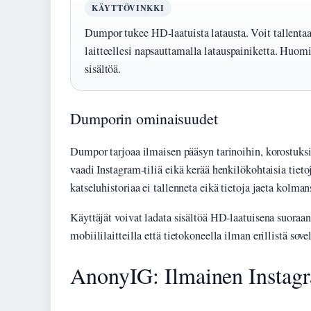
KÄYTTÖVINKKI
Dumpor tukee HD-laatuista latausta. Voit tallentaa
laitteellesi napsauttamalla latauspainiketta. Huomi
sisältöä.
Dumporin ominaisuudet
Dumpor tarjoaa ilmaisen pääsyn tarinoihin, korostuksii
vaadi Instagram-tiliä eikä kerää henkilökohtaisia tiet
katseluhistoriaa ei tallenneta eikä tietoja jaeta kolman
Käyttäjät voivat ladata sisältöä HD-laatuisena suoraa
mobiililaitteilla että tietokoneella ilman erillistä sovel
AnonyIG: Ilmainen Instag