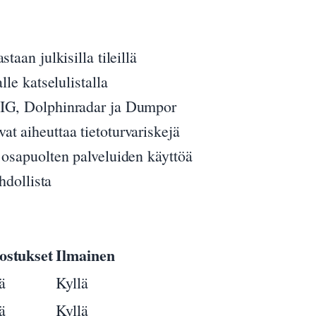
taan julkisilla tileillä
lle katselulistalla
yIG, Dolphinradar ja Dumpor
t aiheuttaa tietoturvariskejä
 osapuolten palveluiden käyttöä
hdollista
ostukset
Ilmainen
ä
Kyllä
ä
Kyllä