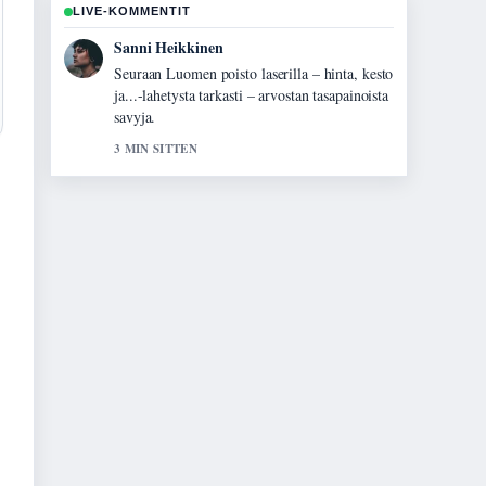
LIVE-KOMMENTIT
Mikael Laine
Hyvaa taustoitusta aiheesta Oikotie Espoon
asunnot – Löydä vuokra-asunto Espoosta....
Pytkethan taman livesaikeen ajan tasalla.
5 MIN SITTEN