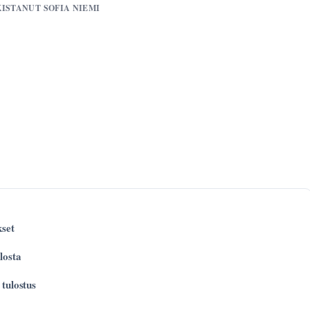
KISTANUT SOFIA NIEMI
kset
losta
 tulostus