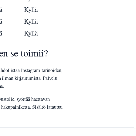
ä
Kyllä
ä
Kyllä
ä
Kyllä
n se toimii?
hdollistaa Instagram-tarinoiden,
n ilman kirjautumista. Palvelu
aa.
ustolle, syöttää haettavan
 hakupainiketta. Sisältö latautuu