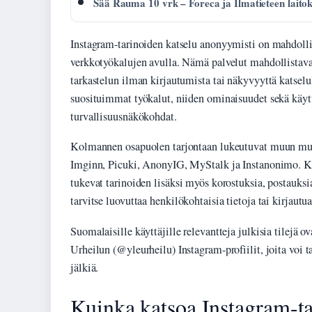
Sää Rauma 10 vrk – Foreca ja Ilmatieteen laito
Instagram-tarinoiden katselu anonyymisti on mahdolli
verkkotyökalujen avulla. Nämä palvelut mahdollistavat 
tarkastelun ilman kirjautumista tai näkyvyyttä katselul
suosituimmat työkalut, niiden ominaisuudet sekä käyttö
turvallisuusnäkökohdat.
Kolmannen osapuolen tarjontaan lukeutuvat muun m
Imginn, Picuki, AnonyIG, MyStalk ja Instanonimo. Ka
tukevat tarinoiden lisäksi myös korostuksia, postauksi
tarvitse luovuttaa henkilökohtaisia tietoja tai kirjautua
Suomalaisille käyttäjille relevantteja julkisia tilejä 
Urheilun (@yleurheilu) Instagram-profiilit, joita voi t
jälkiä.
Kuinka katsoa Instagram-ta