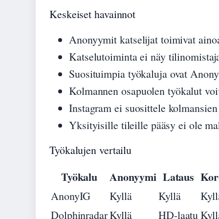
Keskeiset havainnot
Anonyymit katselijat toimivat ainoas
Katselutoiminta ei näy tilinomistaja
Suosituimpia työkaluja ovat Anon
Kolmannen osapuolen työkalut voiva
Instagram ei suosittele kolmansien
Yksityisille tileille pääsy ei ole ma
Työkalujen vertailu
Työkalu
Anonyymi
Lataus
Kor
AnonyIG
Kyllä
Kyllä
Kyll
Dolphinradar
Kyllä
HD-laatu
Kyll