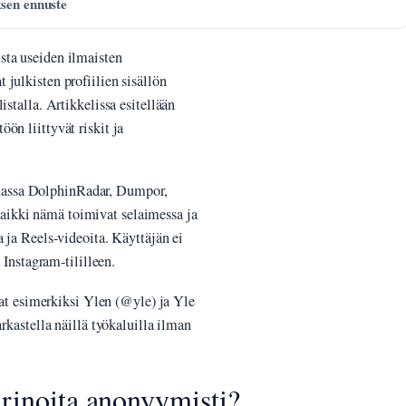
ksen ennuste
sta useiden ilmaisten
julkisten profiilien sisällön
istalla. Artikkelissa esitellään
ön liittyvät riskit ja
uassa DolphinRadar, Dumpor,
ikki nämä toimivat selaimessa ja
a ja Reels-videoita. Käyttäjän ei
 Instagram-tililleen.
ovat esimerkiksi Ylen (@yle) ja Yle
arkastella näillä työkaluilla ilman
rinoita anonyymisti?