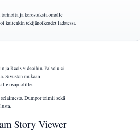
 tarinoita ja korostuksia omalle
oi kuitenkin tekijänoikeudet ladatessa
n ja Reels-videoihin. Palvelu ei
oja. Sivuston mukaan
sille osapuolille.
n selaimesta. Dumpor toimii sekä
lusta.
ram Story Viewer