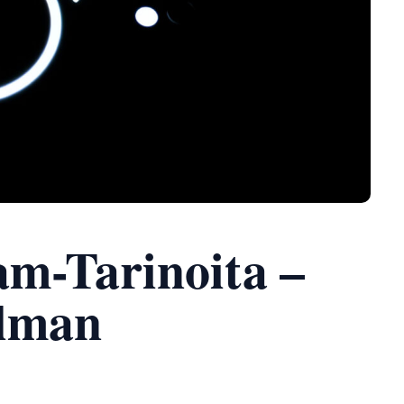
am-Tarinoita –
Ilman